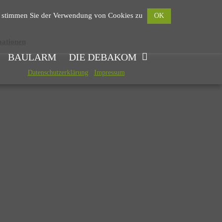
Tel: +49 2174/7464 0
ung stimmen Sie der Verwendung von Cookies zu
OK
info@debakom.de
mationen
BAULÄRM
DIE DEBAKOM
Datenschutzerklärung
Impressum