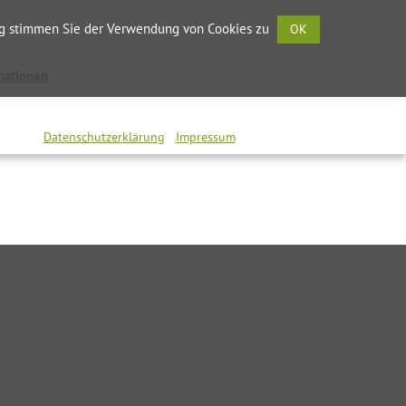
Tel: +49 2174/7464 0
zung stimmen Sie der Verwendung von Cookies zu
OK
info@debakom.de
mationen
BAULÄRM
DIE DEBAKOM
Datenschutzerklärung
Impressum